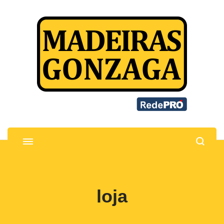
Madeiras Gonzaga
Madeiras e ferragens para marcenaria
loja