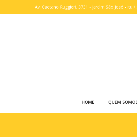
Av. Caetano Ruggieri, 3731 - Jardim São José - Itu /
HOME
QUEM SOMO