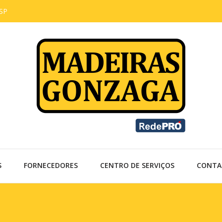
 SP
Madeiras e ferragens para marcenaria
Madeiras Gonzaga
S
FORNECEDORES
CENTRO DE SERVIÇOS
CONTA